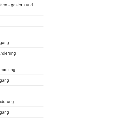
icken - gestern und
dgang
anderung
sammlung
dgang
nderung
dgang