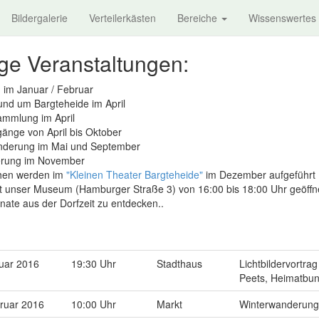
Bildergalerie
Verteilerkästen
Bereiche
Wissenswertes
e Veranstaltungen:
im Januar / Februar
und um Bargteheide im April
ammlung im April
gänge von April bis Oktober
derung im Mai und September
erung im November
hen werden im
"Kleinen Theater Bargteheide"
im Dezember aufgeführt
 unser Museum (Hamburger Straße 3) von 16:00 bis 18:00 Uhr geöffnet -
onate aus der Dorfzeit zu entdecken..
uar 2016
19:30 Uhr
Stadthaus
Lichtbildervortra
Peets, Heimatbu
ruar 2016
10:00 Uhr
Markt
Winterwanderung