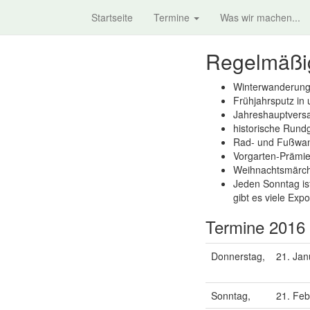
Startseite
Termine
Was wir machen...
Regelmäßig
Winterwanderung 
Frühjahrsputz in 
Jahreshauptvers
historische Rund
Rad- und Fußwan
Vorgarten-Prämi
Weihnachtsmärc
Jeden Sonntag ist
gibt es viele Exp
Termine 2016
Donnerstag,
21. Jan
Sonntag,
21. Feb